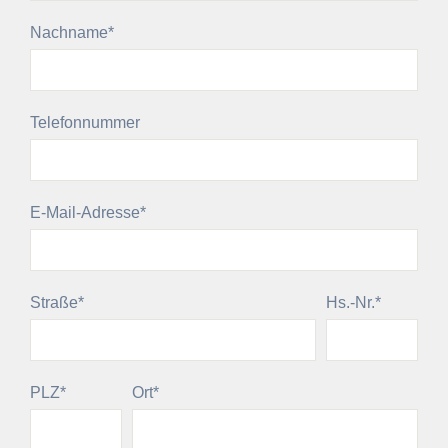
Pflichtfeld
Nachname
*
Telefonnummer
Pflichtfeld
E-Mail-Adresse
*
Pflichtfeld
Pflichtfeld
Straße
*
Hs.-Nr.
*
Pflichtfeld
Pflichtfeld
PLZ
*
Ort
*